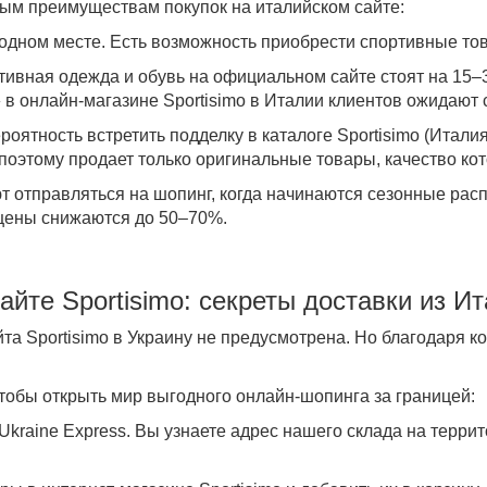
ым преимуществам покупок на италийском сайте:
 одном месте
. Есть возможность приобрести спортивные то
тивная одежда и обувь на официальном сайте стоят на 15–
» в онлайн-магазине
Sportisimo в Италии
клиентов ожидают 
ероятность встретить подделку в
каталоге Sportisimo (Италия
 поэтому продает только оригинальные
товары
, качество ко
т отправляться на шопинг,
когда начинаются
сезонные
расп
цены снижаются до 50–70%.
айте
Sportisimo
: секреты доставки
из Ит
йта
Sportisimo в Украину
не предусмотрена. Но благодаря ко
тобы открыть мир выгодного онлайн-шопинга за границей:
Ukraine Express. Вы узнаете адрес нашего склада на терри