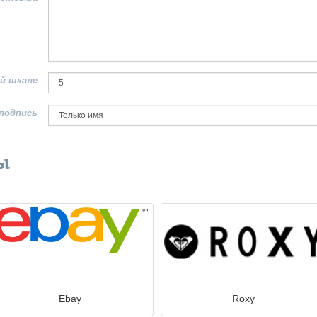
й шкале
подпись
ы
Ebay
Roxy