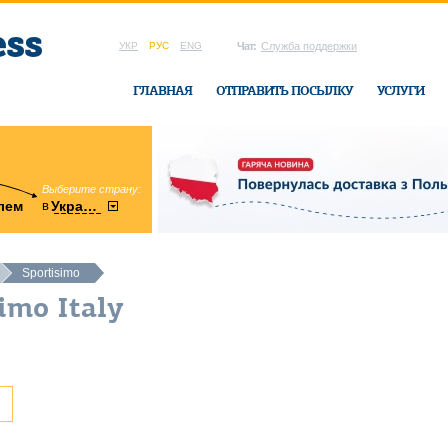
УКР
РУС
ENG
Чат:
Служба поддержки
ГЛАВНАЯ
ОТПРАВИТЬ ПОСЫЛКУ
УСЛУГИ
Выберите страну:
область:
в
лем
Украину
Винницкая
в офисе Ukrai
Sportisimo
imo Italy