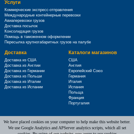
Услуги
Коммерческие экспресс-отправления
Международные контейнерные перевозки
Авиаперевозки грузов
Доставка посылок
Консолидация грузов
Помощь в таможенном оформлении
Пересылка крупногабаритных грузов на палубе
Доставка
Каталоги магазинов
Доставка из США
США
Доставка из Англии
Англия
Доставка из Германии
Европейский Союз
Доставка из Польши
Германия
Доставка из Италии
Италия
Доставка из Испании
Испания
Польща
Франция
Португалия
We have placed cookies on your computer to help make this website better.
Terms of Service
|
Privacy Policy
We use Google Analytics and APServer analytics scripts, which all set
Адреса наших офисов
cookies. By using of our website, you agree to use cookies