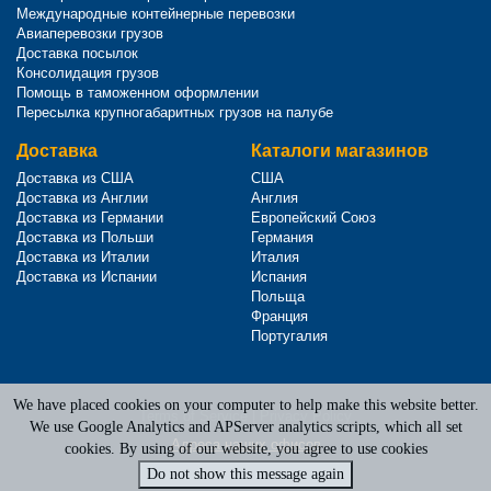
Международные контейнерные перевозки
Авиаперевозки грузов
Доставка посылок
Консолидация грузов
Помощь в таможенном оформлении
Пересылка крупногабаритных грузов на палубе
Доставка
Каталоги магазинов
Доставка из США
США
Доставка из Англии
Англия
Доставка из Германии
Европейский Союз
Доставка из Польши
Германия
Доставка из Италии
Италия
Доставка из Испании
Испания
Польща
Франция
Португалия
We have placed cookies on your computer to help make this website better.
Terms of Service
|
Privacy Policy
We use Google Analytics and APServer analytics scripts, which all set
Адреса наших офисов
cookies. By using of our website, you agree to use cookies
Do not show this message again