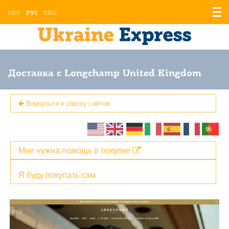
Отоб
УКР
РУС
ENG
мен
Доставка с Longchamp United Kingdom
Вернуться к списку сайтов
Мне нужна помощь в покупке
Я буду покупать сам