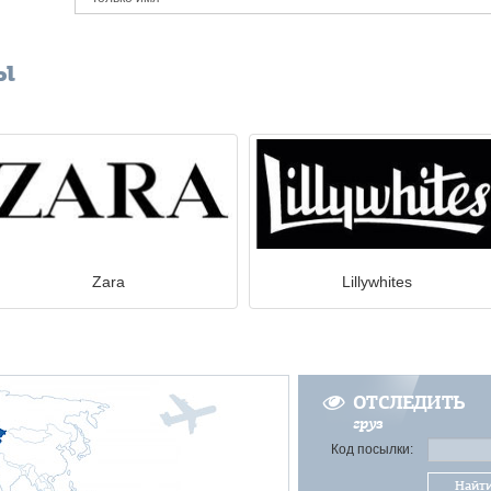
ы
Zara
Lillywhites
ОТСЛЕДИТЬ
груз
Код посылки:
Найт