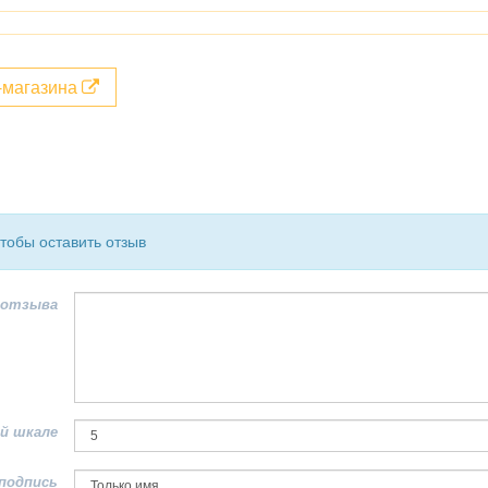
т-магазина
чтобы оставить отзыв
 отзыва
й шкале
подпись