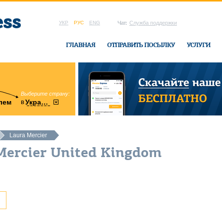
УКР
РУС
ENG
Чат:
Служба поддержки
ГЛАВНАЯ
ОТПРАВИТЬ ПОСЫЛКУ
УСЛУГИ
Выберите страну:
область:
в
лем
Украину
Винницкая
в офисе Ukrai
Laura Mercier
Mercier United Kingdom