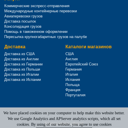
Коммерческие экспресс-отправления
Международные контейнерные перевозки
Авиаперевозки грузов
Доставка посылок
Консолидация грузов
Помощь в таможенном оформлении
Пересылка крупногабаритных грузов на палубе
Доставка
Каталоги магазинов
Доставка из США
США
Доставка из Англии
Англия
Доставка из Германии
Европейский Союз
Доставка из Польши
Германия
Доставка из Италии
Италия
Доставка из Испании
Испания
Польща
Франция
Португалия
We have placed cookies on your computer to help make this website better.
Terms of Service
|
Privacy Policy
We use Google Analytics and APServer analytics scripts, which all set
Адреса наших офисов
cookies. By using of our website, you agree to use cookies