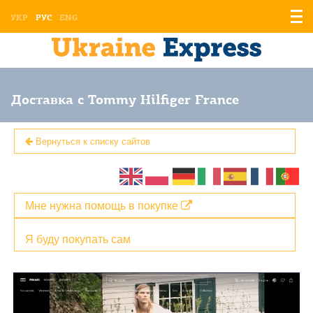
Отоб
УКР
РУС
ENG
мен
Доставка с Tommy Hilfiger France
Вернуться к списку сайтов
Мне нужна помощь в покупке
Я буду покупать сам