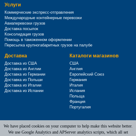
Услуги
Коммерческие экспресс-отправления
Международные контейнерные перевозки
Авиаперевозки грузов
Доставка посылок
Консолидация грузов
Помощь в таможенном оформлении
Пересылка крупногабаритных грузов на палубе
Доставка
Каталоги магазинов
Доставка из США
США
Доставка из Англии
Англия
Доставка из Германии
Европейский Союз
Доставка из Польши
Германия
Доставка из Италии
Италия
Доставка из Испании
Испания
Польща
Франция
Португалия
We have placed cookies on your computer to help make this website better.
Terms of Service
|
Privacy Policy
We use Google Analytics and APServer analytics scripts, which all set