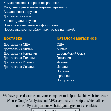
Коммерческие экспресс-отправления
Международные контейнерные перевозки
Авиаперевозки грузов
Доставка посылок
Консолидация грузов
Помощь в таможенном оформлении
Пересылка крупногабаритных грузов на палубе
Доставка
Каталоги магазинов
Доставка из США
США
Доставка из Англии
Англия
Доставка из Германии
Европейский Союз
Доставка из Польши
Германия
Доставка из Италии
Италия
Доставка из Испании
Испания
Польща
Франция
Португалия
We have placed cookies on your computer to help make this website better.
Terms of Service
|
Privacy Policy
We use Google Analytics and APServer analytics scripts, which all set
Адреса наших офисов
cookies. By using of our website, you agree to use cookies