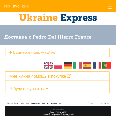
Отоб
УКР
РУС
ENG
мен
Доставка с Pedro Del Hierro France
Вернуться к списку сайтов
Мне нужна помощь в покупке
Я буду покупать сам