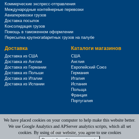
Коммерческие экспресс-отправления
Международные контейнерные перевозки
Авиаперевозки грузов
Доставка посылок
Консолидация грузов
Помощь в таможенном оформлении
Пересылка крупногабаритных грузов на палубе
Доставка
Каталоги магазинов
Доставка из США
США
Доставка из Англии
Англия
Доставка из Германии
Европейский Союз
Доставка из Польши
Германия
Доставка из Италии
Италия
Доставка из Испании
Испания
Польща
Франция
Португалия
We have placed cookies on your computer to help make this website better.
Terms of Service
|
Privacy Policy
We use Google Analytics and APServer analytics scripts, which all set
Адреса наших офисов
cookies. By using of our website, you agree to use cookies