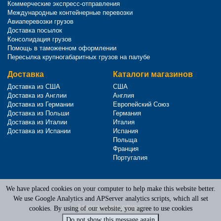
Коммерческие экспресс-отправления
Международные контейнерные перевозки
Авиаперевозки грузов
Доставка посылок
Консолидация грузов
Помощь в таможенном оформлении
Пересылка крупногабаритных грузов на палубе
Доставка
Каталоги магазинов
Доставка из США
США
Доставка из Англии
Англия
Доставка из Германии
Европейский Союз
Доставка из Польши
Германия
Доставка из Италии
Италия
Доставка из Испании
Испания
Польща
Франция
Португалия
We have placed cookies on your computer to help make this website better.
Terms of Service
|
Privacy Policy
We use Google Analytics and APServer analytics scripts, which all set
Адреса наших офисов
cookies. By using of our website, you agree to use cookies
Do not show this message again