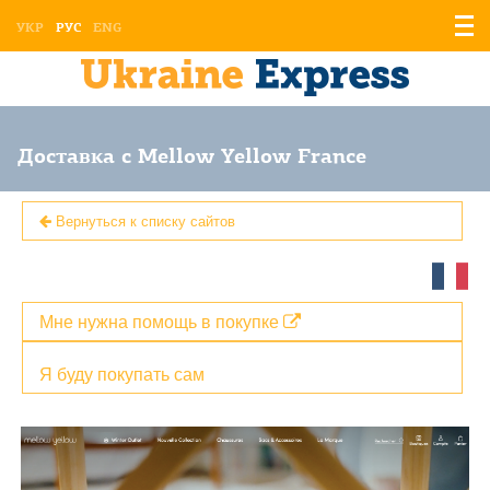
Отоб
УКР
РУС
ENG
мен
Доставка с Mellow Yellow France
Вернуться к списку сайтов
Мне нужна помощь в покупке
Я буду покупать сам