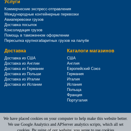
Услуги
Коммерческие экспресс-отправления
Международные контейнерные перевозки
Авиаперевозки грузов
Доставка посылок
Консолидация грузов
Помощь в таможенном оформлении
Пересылка крупногабаритных грузов на палубе
Доставка
Каталоги магазинов
Доставка из США
США
Доставка из Англии
Англия
Доставка из Германии
Европейский Союз
Доставка из Польши
Германия
Доставка из Италии
Италия
Доставка из Испании
Испания
Польща
Франция
Португалия
We have placed cookies on your computer to help make this website better.
Terms of Service
|
Privacy Policy
We use Google Analytics and APServer analytics scripts, which all set
Адреса наших офисов
cookies. By using of our website, you agree to use cookies