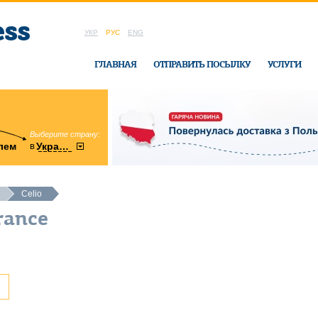
УКР
РУС
ENG
ГЛАВНАЯ
ОТПРАВИТЬ ПОСЫЛКУ
УСЛУГИ
Выберите страну:
область:
в
лем
Украину
Винницкая
в офисе Ukrai
Celio
rance