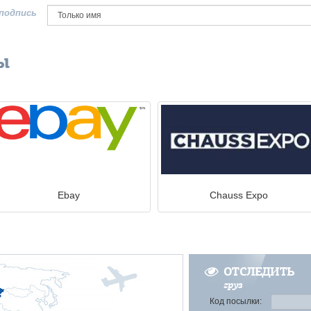
подпись
ы
Ebay
Chauss Expo
ОТСЛЕДИТЬ
груз
Код посылки: