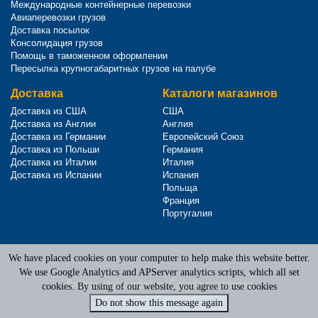
Международные контейнерные перевозки
Авиаперевозки грузов
Доставка посылок
Консолидация грузов
Помощь в таможенном оформлении
Пересылка крупногабаритных грузов на палубе
Доставка
Каталоги магазинов
Доставка из США
США
Доставка из Англии
Англия
Доставка из Германии
Европейский Союз
Доставка из Польши
Германия
Доставка из Италии
Италия
Доставка из Испании
Испания
Польща
Франция
Португалия
We have placed cookies on your computer to help make this website better.
Terms of Service
|
Privacy Policy
We use Google Analytics and APServer analytics scripts, which all set
Адреса наших офисов
|
Служба поддержки
cookies. By using of our website, you agree to use cookies
Do not show this message again