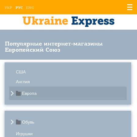
Отоб
УКР
РУС
ENG
мен
Популярные интернет-магазины
Европейский Союз
США
Англия
Европа
Обувь
Игрушки