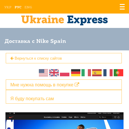
Отоб
УКР
РУС
ENG
мен
Доставка с Nike Spain
Вернуться к списку сайтов
Мне нужна помощь в покупке
Я буду покупать сам