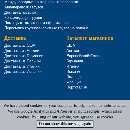
Международные контейнерные перевозки
Авиаперевозки грузов
Доставка посылок
Консолидация грузов
Помощь в таможенном оформлении
Пересылка крупногабаритных грузов на палубе
Доставка
Каталоги магазинов
Доставка из США
США
Доставка из Англии
Англия
Доставка из Германии
Европейский Союз
Доставка из Польши
Германия
Доставка из Италии
Италия
Доставка из Испании
Испания
Польща
Франция
Португалия
We have placed cookies on your computer to help make this website better.
Terms of Service
|
Privacy Policy
We use Google Analytics and APServer analytics scripts, which all set
Адреса наших офисов
|
Служба поддержки
cookies. By using of our website, you agree to use cookies
Do not show this message again