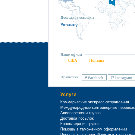
Доставка посылок в
Украину
Наши офисы
США
Польша
Нравится?
Facebook
Instagram
Услуги
Коммерческие экспресс-отправления
Международные контейнерные перевозк
Авиаперевозки грузов
Доставка посылок
Консолидация грузов
Помощь в таможенном оформлении
Пересылка крупногабаритных грузов на