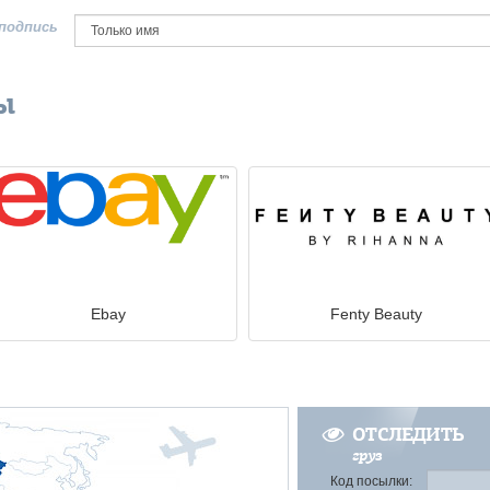
подпись
ы
Ebay
Fenty Beauty
ОТСЛЕДИТЬ
груз
Код посылки: