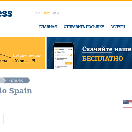
УКР
РУС
ENG
ГЛАВНАЯ
ОТПРАВИТЬ ПОСЫЛКУ
УСЛУГИ
Выберите страну:
область:
в
лем
Украину
Винницкая
в офисе Ukrai
Farm Rio
io Spain