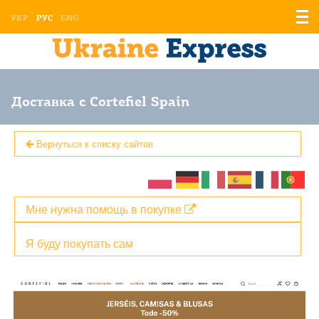
Отоб
УКР
РУС
ENG
мен
Доставка с Cortefiel Spain
Вернуться к списку сайтов
Мне нужна помощь в покупке
Я буду покупать сам