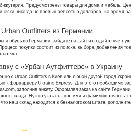
и бижутерия. Предусмотрены товары для дома и мебель.
Це
ически никогда не превышает сотню долларов. Во время р
в
Urban Outfitters
из
Германии
ры и обувь
из Германии
, зайдите на сайт и создайте учетну
Процесс покупки состоит из поиска, выбора, добавления тов
платежа.
авку с «Урбан Аутфиттерс» в Украину
но с Urban Outfitters в Киев или любой другой город
Укра
ю к форвардеру Ukraine Express. Для этого необходимо за
s.com, заполнив анкету. Оформляя заказ на сайте Германии,
ого склада. Нужно указать свое имя и фамилию точно так ж
, что наш склад находится в безналоговом штате, дополните