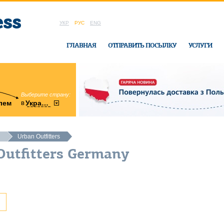
УКР
РУС
ENG
ГЛАВНАЯ
ОТПРАВИТЬ ПОСЫЛКУ
УСЛУГИ
Выберите страну:
область:
в
лем
Украину
Винницкая
в офисе Ukrai
Urban Outfitters
Outfitters Germany