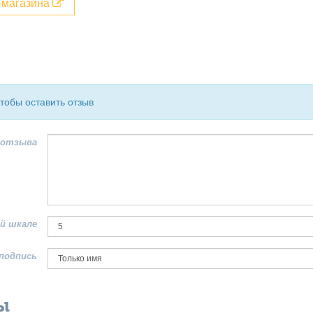
т-магазина
чтобы оставить отзыв
 отзыва
й шкале
подпись
ы