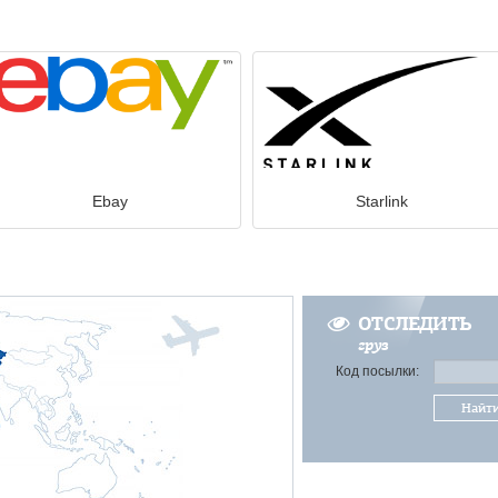
Ebay
Starlink
ОТСЛЕДИТЬ
груз
Код посылки:
Найт