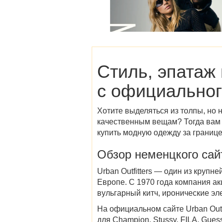
Стиль, эпатаж
с
официального
Хотите выделяться из толпы, но
качественным вещам? Тогда вам 
купить
модную одежду
за границ
Обзор
неменцкого сай
Urban Outfitters — один из круп
Европе. С 1970 года компания ак
вульгарный китч, иронические эл
На
официальном сайте Urban Outfi
для Champion, Stussy, FILA, Guess