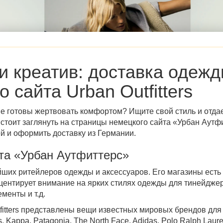
 и креатив: доставка одеж
 сайта Urban Outfitters
 не готовы жертвовать комфортом? Ищите свой стиль и отда
стоит заглянуть на страницы немецкого
сайта «Урбан Аутф
ей
и оформить
доставку из Германии
.
та «Урбан Аутфиттерс»
нейших ритейлеров одежды и аксессуаров. Его магазины ест
центирует внимание на ярких стилях одежды для тинейджер
ементы и т.д.
tters
представлены вещи известных мировых брендов для
, Kappa, Patagonia, The North Face, Adidas, Polo Ralph Laur