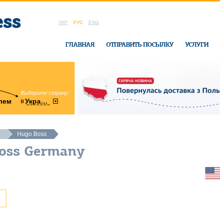
УКР
РУС
ENG
ГЛАВНАЯ
ОТПРАВИТЬ ПОСЫЛКУ
УСЛУГИ
Выберите страну:
область:
в
лем
Украину
Винницкая
в офисе Ukrai
Hugo Boss
Boss Germany