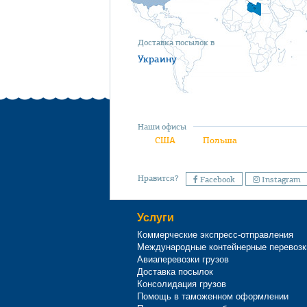
Доставка посылок в
Украину
Наши офисы
США
Польша
Нравится?
Facebook
Instagram
Услуги
Коммерческие экспресс-отправления
Международные контейнерные перевозк
Авиаперевозки грузов
Доставка посылок
Консолидация грузов
Помощь в таможенном оформлении