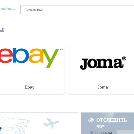
подпись
ы
Ebay
Joma
ОТСЛЕДИТЬ
груз
Код посылки: