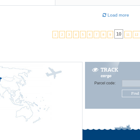
Load more
10
1
2
3
4
5
6
7
8
9
11
12
TRACK
cargo
Parcel code:
Find