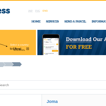
УКР
РУС
ENG
HOME
SERVICES
SEND A PARCEL
INFORMA
Select a country:
Region:
to
Ukraine
Cherkasy
In Ukraine-Exp
Joma