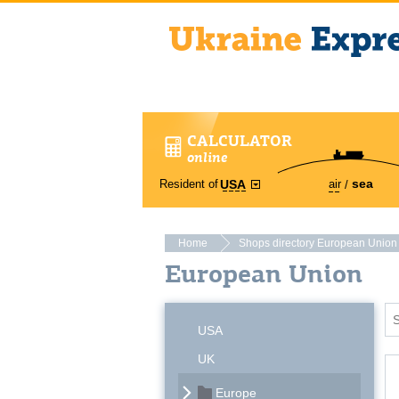
CALCULATOR
online
sea
Resident of
air
USA
Home
Shops directory European Union
European Union
USA
UK
Europe