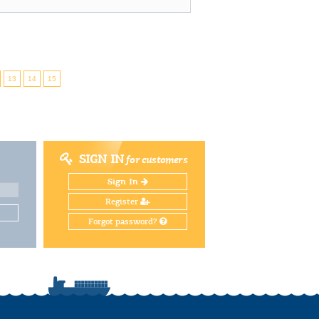
13
14
15
SIGN IN
for customers
Sign In
Register
Forgot password?