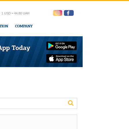
1 USD = 44.80 UAH
TION
COMPANY
ress office