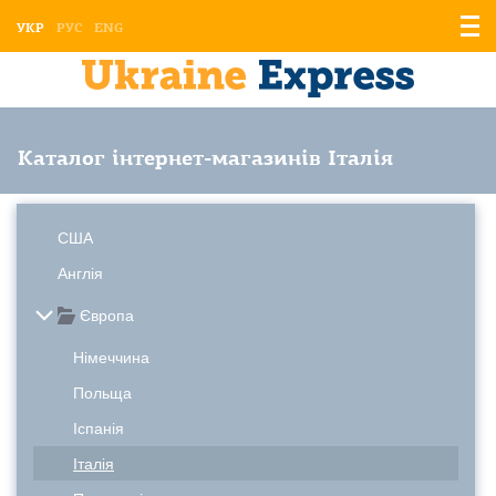
Відо
УКР
РУС
ENG
мен
Каталог інтернет-магазинів Італія
США
Англія
Європа
Німеччина
Польща
Іспанія
Італія