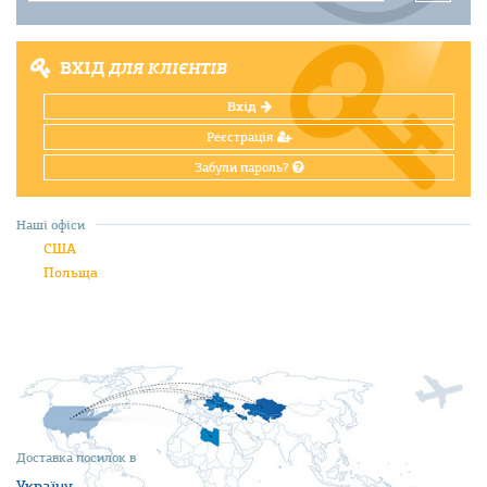
ВХІД
ДЛЯ КЛІЄНТІВ
Вхід
Реєстрація
Забули пароль?
Наші офіси
США
Польща
Доставка посилок в
Україну