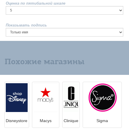
Оценка по пятибальной шкале
Показывать подпись
Похожие магазины
Disneystore
Macys
Clinique
Sigma