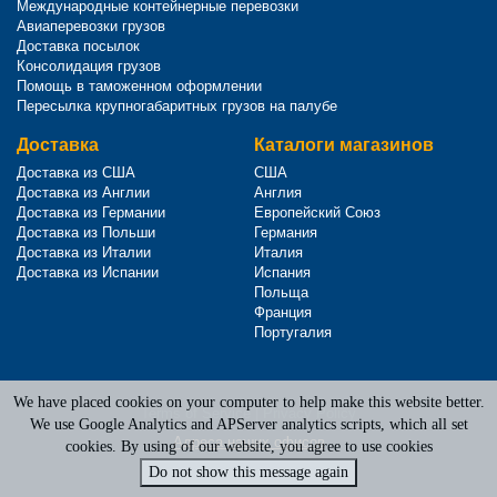
Международные контейнерные перевозки
Авиаперевозки грузов
Доставка посылок
Консолидация грузов
Помощь в таможенном оформлении
Пересылка крупногабаритных грузов на палубе
Доставка
Каталоги магазинов
Доставка из США
США
Доставка из Англии
Англия
Доставка из Германии
Европейский Союз
Доставка из Польши
Германия
Доставка из Италии
Италия
Доставка из Испании
Испания
Польща
Франция
Португалия
We have placed cookies on your computer to help make this website better.
Terms of Service
|
Privacy Policy
We use Google Analytics and APServer analytics scripts, which all set
Адреса наших офисов
cookies. By using of our website, you agree to use cookies
Do not show this message again