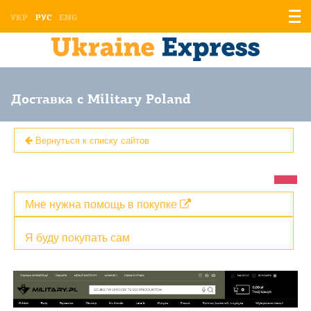
Отоб
УКР
РУС
ENG
мен
Доставка с Military Poland
Вернуться к списку сайтов
Мне нужна помощь в покупке
Я буду покупать сам