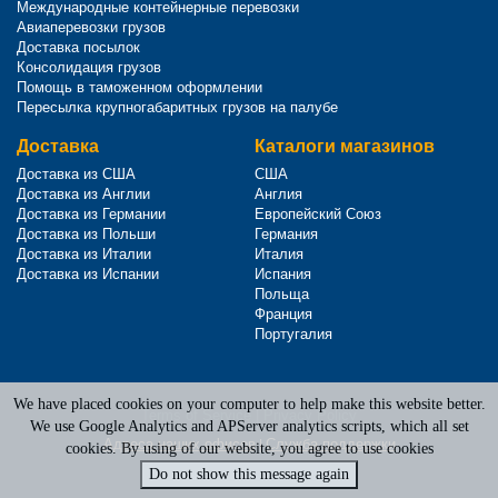
Международные контейнерные перевозки
Авиаперевозки грузов
Доставка посылок
Консолидация грузов
Помощь в таможенном оформлении
Пересылка крупногабаритных грузов на палубе
Доставка
Каталоги магазинов
Доставка из США
США
Доставка из Англии
Англия
Доставка из Германии
Европейский Союз
Доставка из Польши
Германия
Доставка из Италии
Италия
Доставка из Испании
Испания
Польща
Франция
Португалия
We have placed cookies on your computer to help make this website better.
Terms of Service
|
Privacy Policy
We use Google Analytics and APServer analytics scripts, which all set
Адреса наших офисов
|
Служба поддержки
cookies. By using of our website, you agree to use cookies
Do not show this message again