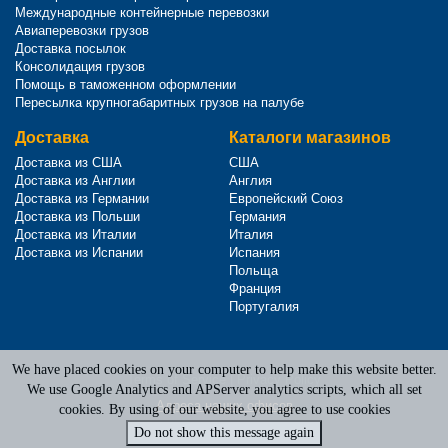
Международные контейнерные перевозки
Авиаперевозки грузов
Доставка посылок
Консолидация грузов
Помощь в таможенном оформлении
Пересылка крупногабаритных грузов на палубе
Доставка
Каталоги магазинов
Доставка из США
США
Доставка из Англии
Англия
Доставка из Германии
Европейский Союз
Доставка из Польши
Германия
Доставка из Италии
Италия
Доставка из Испании
Испания
Польща
Франция
Португалия
We have placed cookies on your computer to help make this website better.
Terms of Service
|
Privacy Policy
We use Google Analytics and APServer analytics scripts, which all set
Адреса наших офисов
cookies. By using of our website, you agree to use cookies
Do not show this message again