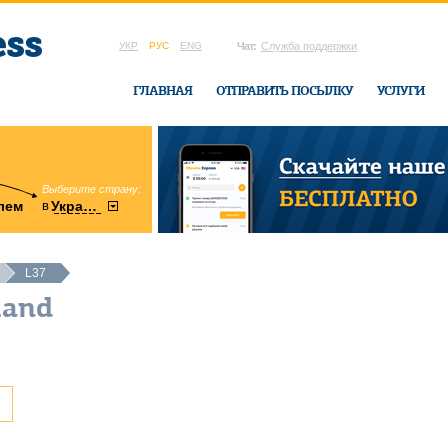
УКР
РУС
ENG
Чат:
Служба поддержки
ГЛАВНАЯ
ОТПРАВИТЬ ПОСЫЛКУ
УСЛУГИ
Выберите страну:
область:
в
лем
Украину
Винницкая
в офисе Ukrai
L37
land