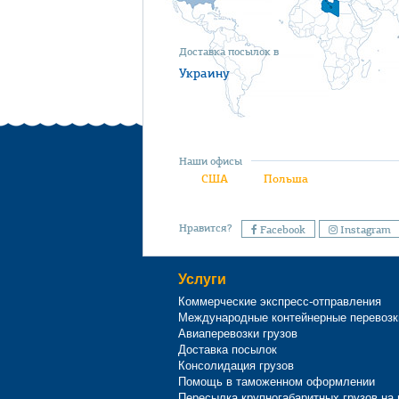
Доставка посылок в
Украину
Наши офисы
США
Польша
Нравится?
Facebook
Instagram
Услуги
Коммерческие экспресс-отправления
Международные контейнерные перевозк
Авиаперевозки грузов
Доставка посылок
Консолидация грузов
Помощь в таможенном оформлении
Пересылка крупногабаритных грузов на