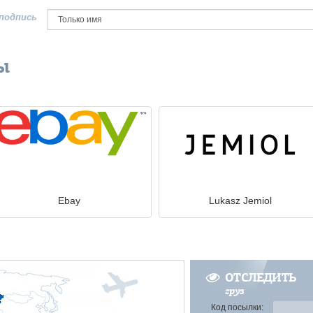
подпись
ы
Ebay
Lukasz Jemiol
ОТСЛЕДИТЬ
груз
Код посылки: