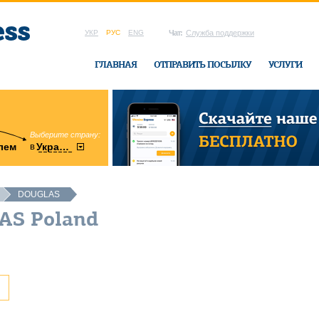
УКР
РУС
ENG
Чат:
Служба поддержки
ГЛАВНАЯ
ОТПРАВИТЬ ПОСЫЛКУ
УСЛУГИ
Выберите страну:
область:
в
лем
Украину
Винницкая
в офисе Ukrai
DOUGLAS
AS Poland