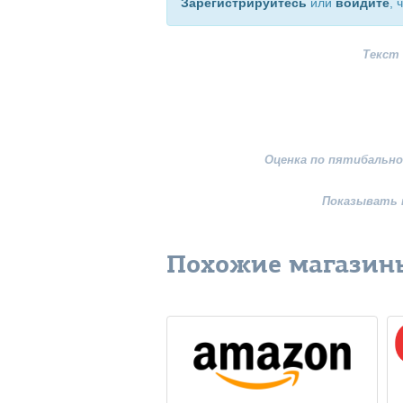
Зарегистрируйтесь
или
войдите
, 
Текст
Оценка по пятибально
Показывать 
Похожие магазин