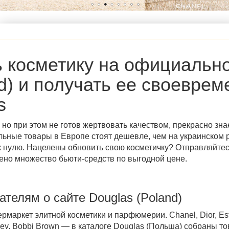
ь косметику на
официально
d)
и получать ее своеврем
s
 но при этом не готов жертвовать качеством, прекрасно знае
льные товары в Европе стоят дешевле, чем на украинском 
к нулю. Нацелены обновить свою косметичку? Отправляйтес
лено множество бьюти-средств по выгодной цене.
пателям о сайте
Douglas (Poland)
маркет элитной косметики и парфюмерии. Chanel, Dior, Est
isley, Bobbi Brown — в
каталоге Douglas (Польша)
собраны
то