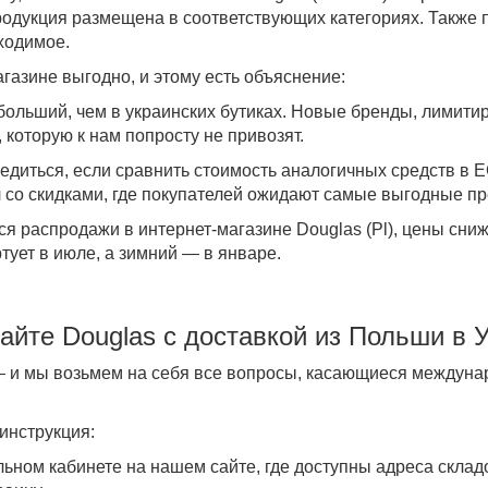
родукция размещена в соответствующих категориях. Также
ходимое.
агазине выгодно, и этому есть объяснение:
ольший, чем в украинских бутиках. Новые бренды, лимити
которую к нам попросту не привозят.
едиться, если сравнить стоимость аналогичных средств в ЕС
л со
скидками
, где покупателей ожидают самые выгодные п
ся распродажи в
интернет-магазине
Douglas (Pl)
, цены сни
тует в июле, а зимний — в январе.
айте
Douglas
с доставкой
из Польши в 
— и мы возьмем на себя все вопросы, касающиеся междун
инструкция:
ьном кабинете на нашем сайте, где доступны адреса склад