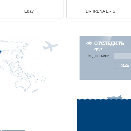
Ebay
DR IRENA ERIS
ОТСЛЕДИТЬ
груз
Код посылки:
Найт