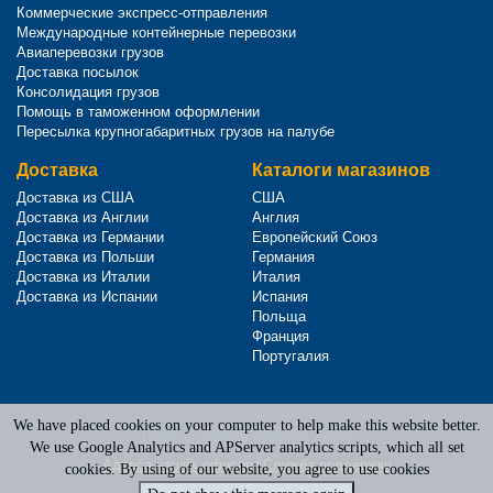
Коммерческие экспресс-отправления
Международные контейнерные перевозки
Авиаперевозки грузов
Доставка посылок
Консолидация грузов
Помощь в таможенном оформлении
Пересылка крупногабаритных грузов на палубе
Доставка
Каталоги магазинов
Доставка из США
США
Доставка из Англии
Англия
Доставка из Германии
Европейский Союз
Доставка из Польши
Германия
Доставка из Италии
Италия
Доставка из Испании
Испания
Польща
Франция
Португалия
We have placed cookies on your computer to help make this website better.
Terms of Service
|
Privacy Policy
We use Google Analytics and APServer analytics scripts, which all set
Адреса наших офисов
|
Служба поддержки
cookies. By using of our website, you agree to use cookies