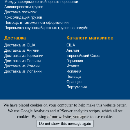
Международные контейнерные перевозки
Авиаперевозки грузов
Доставка посылок
Консолидация грузов
Помощь в таможенном оформлении
Пересылка крупногабаритных грузов на палубе
Доставка
Каталоги магазинов
Доставка из США
США
Доставка из Англии
Англия
Доставка из Германии
Европейский Союз
Доставка из Польши
Германия
Доставка из Италии
Италия
Доставка из Испании
Испания
Польща
Франция
Португалия
We have placed cookies on your computer to help make this website better.
Terms of Service
|
Privacy Policy
We use Google Analytics and APServer analytics scripts, which all set
Адреса наших офисов
cookies. By using of our website, you agree to use cookies
Do not show this message again