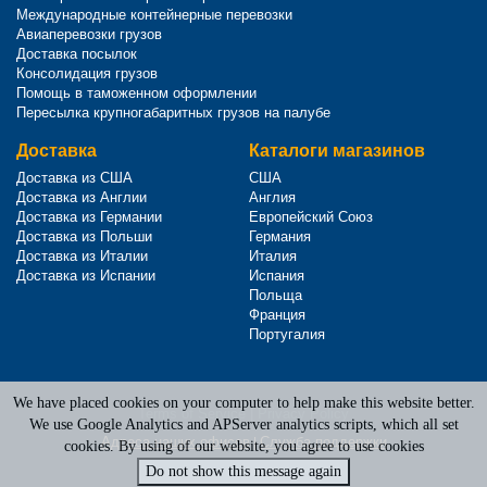
Международные контейнерные перевозки
Авиаперевозки грузов
Доставка посылок
Консолидация грузов
Помощь в таможенном оформлении
Пересылка крупногабаритных грузов на палубе
Доставка
Каталоги магазинов
Доставка из США
США
Доставка из Англии
Англия
Доставка из Германии
Европейский Союз
Доставка из Польши
Германия
Доставка из Италии
Италия
Доставка из Испании
Испания
Польща
Франция
Португалия
We have placed cookies on your computer to help make this website better.
Terms of Service
|
Privacy Policy
We use Google Analytics and APServer analytics scripts, which all set
Адреса наших офисов
|
Служба поддержки
cookies. By using of our website, you agree to use cookies
Do not show this message again