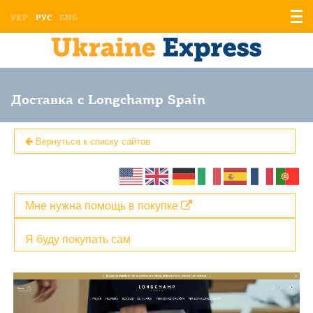
Отоб
УКР
РУС
ENG
мен
Доставка с Longchamp Spain
Вернуться к списку сайтов
Мне нужна помощь в покупке
Я буду покупать сам