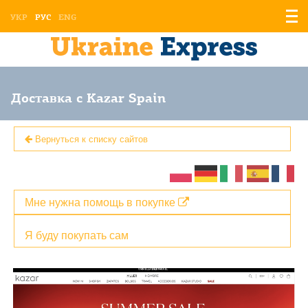
Отоб
УКР
РУС
ENG
мен
Доставка с Kazar Spain
Вернуться к списку сайтов
Мне нужна помощь в покупке
Я буду покупать сам