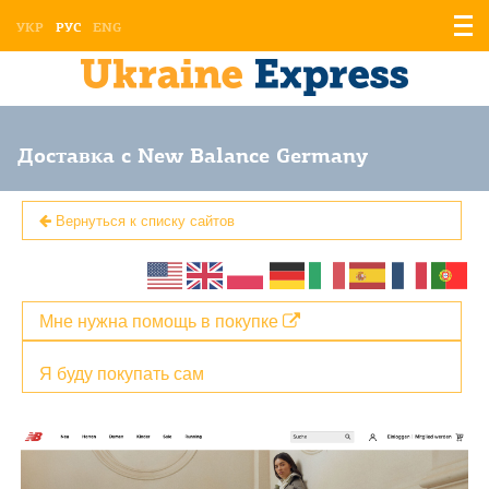
Отоб
УКР
РУС
ENG
мен
Доставка с New Balance Germany
Вернуться к списку сайтов
Мне нужна помощь в покупке
Я буду покупать сам