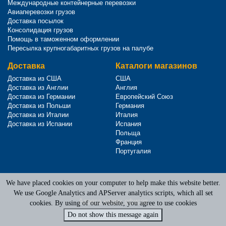
Международные контейнерные перевозки
Авиаперевозки грузов
Доставка посылок
Консолидация грузов
Помощь в таможенном оформлении
Пересылка крупногабаритных грузов на палубе
Доставка
Каталоги магазинов
Доставка из США
США
Доставка из Англии
Англия
Доставка из Германии
Европейский Союз
Доставка из Польши
Германия
Доставка из Италии
Италия
Доставка из Испании
Испания
Польща
Франция
Португалия
We have placed cookies on your computer to help make this website better.
Terms of Service
|
Privacy Policy
We use Google Analytics and APServer analytics scripts, which all set
Адреса наших офисов
cookies. By using of our website, you agree to use cookies
Do not show this message again