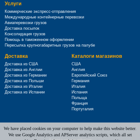
Услуги
Коммерческие экспресс-отправления
Международные контейнерные перевозки
Авиаперевозки грузов
Доставка посылок
Консолидация грузов
Помощь в таможенном оформлении
Пересылка крупногабаритных грузов на палубе
Доставка
Каталоги магазинов
Доставка из США
США
Доставка из Англии
Англия
Доставка из Германии
Европейский Союз
Доставка из Польши
Германия
Доставка из Италии
Италия
Доставка из Испании
Испания
Польща
Франция
Португалия
We have placed cookies on your computer to help make this website better.
Terms of Service
|
Privacy Policy
We use Google Analytics and APServer analytics scripts, which all set