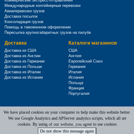
Коммерческие экспресс-отправления
Международные контейнерные перевозки
Авиаперевозки грузов
Доставка посылок
Консолидация грузов
Помощь в таможенном оформлении
Пересылка крупногабаритных грузов на палубе
Доставка
Каталоги магазинов
Доставка из США
США
Доставка из Англии
Англия
Доставка из Германии
Европейский Союз
Доставка из Польши
Германия
Доставка из Италии
Италия
Доставка из Испании
Испания
Польща
Франция
Португалия
We have placed cookies on your computer to help make this website better.
Terms of Service
|
Privacy Policy
We use Google Analytics and APServer analytics scripts, which all set
Адреса наших офисов
cookies. By using of our website, you agree to use cookies
Do not show this message again