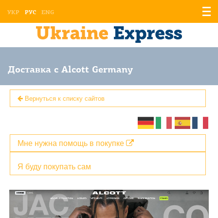
Отоб
УКР
РУС
ENG
мен
Доставка с Alcott Germany
Вернуться к списку сайтов
Мне нужна помощь в покупке
Я буду покупать сам