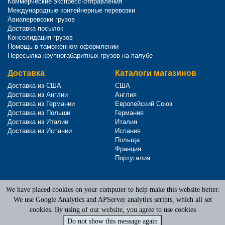
Коммерческие экспресс-отправления
Международные контейнерные перевозки
Авиаперевозки грузов
Доставка посылок
Консолидация грузов
Помощь в таможенном оформлении
Пересылка крупногабаритных грузов на палубе
Доставка
Каталоги магазинов
Доставка из США
США
Доставка из Англии
Англия
Доставка из Германии
Европейский Союз
Доставка из Польши
Германия
Доставка из Италии
Италия
Доставка из Испании
Испания
Польща
Франция
Португалия
We have placed cookies on your computer to help make this website better.
Terms of Service
|
Privacy Policy
We use Google Analytics and APServer analytics scripts, which all set
Адреса наших офисов
cookies. By using of our website, you agree to use cookies
Do not show this message again