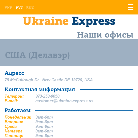
Отоб
УКР
РУС
ENG
мен
Наши офисы
США (Делавэр)
Адресс
78 McCullough Dr.
,
New Castle
DE
19726
,
USA
Контактная информация
Телефон:
973-253-0050
E-mail:
customer@ukraine-express.us
Работаем
Понедельник
9am-6pm
Вторник
9am-6pm
Среда
9am-6pm
Четверг
9am-6pm
Пятниця
9am-6pm