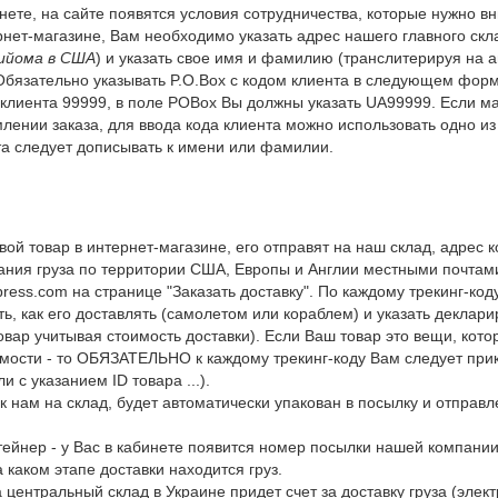
ете, на сайте появятся условия сотрудничества, которые нужно вн
нет-магазине, Вам необходимо указать адрес нашего главного скл
рийома в США
) и указать свое имя и фамилию (транслитерируя на а
 Обязательно указывать P.O.Box с кодом клиента в следующем форм
 клиента 99999, в поле POBox Вы должны указать UA99999. Если ма
нии заказа, для ввода кода клиента можно использовать одно из по
нта следует дописывать к имени или фамилии.
вой товар в интернет-магазине, его отправят на наш склад, адрес 
ания груза по территории США, Европы и Англии местными почтами
xpress.com на странице "Заказать доставку". По каждому трекинг-к
ить, как его доставлять (самолетом или кораблем) и указать деклар
овар учитывая стоимость доставки). Если Ваш товар это вещи, кот
мости - то ОБЯЗАТЕЛЬНО к каждому трекинг-коду Вам следует прик
и с указанием ID товара ...).
к нам на склад, будет автоматически упакован в посылку и отпра
нтейнер - у Вас в кабинете появится номер посылки нашей компани
 каком этапе доставки находится груз.
 центральный склад в Украине придет счет за доставку груза (элек