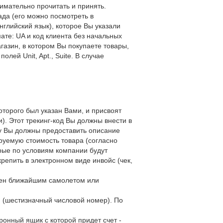
имательно прочитать и принять.
ада (его можно посмотреть в
нглийский язык), которое Вы указали
ате: UA и код клиента без начальных
газин, в котором Вы покупаете товары,
лей Unit, Apt., Suite. В случае
которого был указан Вами, и присвоят
). Этот трекинг-код Вы должны внести в
оду Вы должны предоставить описание
ируемую стоимость товара (согласно
орые по условиям компании будут
репить в электронном виде инвойс (чек,
влен ближайшим самолетом или
и (шестизначный числовой номер). По
тронный ящик с которой придет счет -